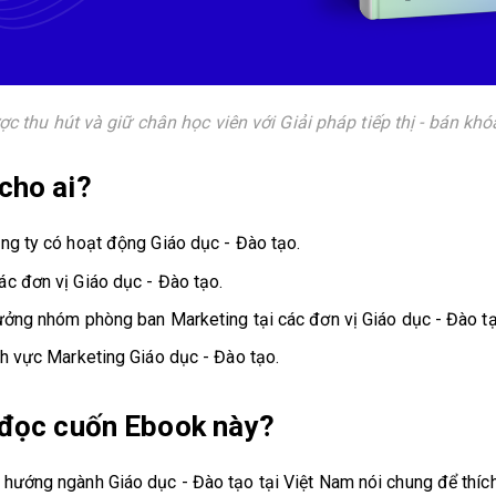
ợc thu hút và giữ chân học viên với Giải pháp tiếp thị - bán kh
cho ai?
ông ty có hoạt động Giáo dục - Đào tạo.
ác đơn vị Giáo dục - Đào tạo.
rưởng nhóm phòng ban Marketing tại các đơn vị Giáo dục - Đào tạ
nh vực Marketing Giáo dục - Đào tạo.
n đọc cuốn Ebook này?
 hướng ngành Giáo dục - Đào tạo tại Việt Nam nói chung để thích