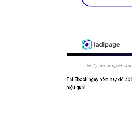
Hé lộ nội dung Ebook 
Tải Ebook ngay hôm nay để sở
hiệu quả!