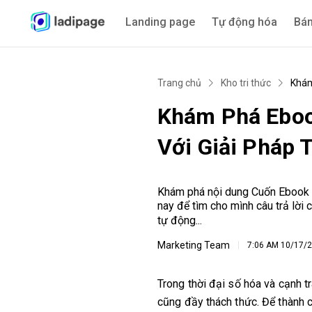
Landing page
Tự động hóa
Bán
Trang chủ
Kho tri thức
Khám
Khám Phá Eboo
Với Giải Pháp 
Khám phá nội dung Cuốn Ebook Ch
nay để tìm cho mình câu trả lời c
tự động...
Marketing Team
7:06 AM
10/17/
Trong thời đại số hóa và cạnh t
cũng đầy thách thức. Để thành 