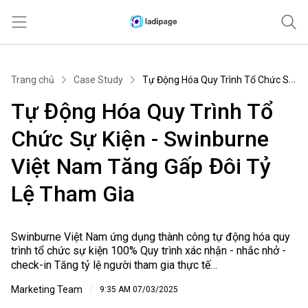
Trang chủ
Trang chủ
Case Study
Tự Động Hóa Quy Trình Tổ Chức Sự Kiện - Swinburne Việt Nam Tăng Gấp Đôi Tỷ Lệ Tham Gia
Landing page
Tự Động Hóa Quy Trình Tổ
Tự động hóa
Chức Sự Kiện - Swinburne
Bán hàng
Việt Nam Tăng Gấp Đôi Tỷ
Khác
Lệ Tham Gia
Swinburne Việt Nam ứng dụng thành công tự động hóa quy
trình tổ chức sự kiện 100% Quy trình xác nhận - nhắc nhở -
check-in Tăng tỷ lệ người tham gia thực tế…
Marketing Team
9:35 AM
07/03/2025